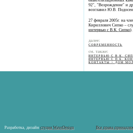
евангелизационных кам
92", "Возрождение" и д
возглавил
Ю.В. Подосен
27 февраля 2005г. на ч
Кириллович Сипко – слу
интервью с В.К. Сипко
).
далее:
СОВРЕМЕННОСТЬ
см. также:
ИНТЕРВЬЮ С В.К. СИ
ИНТЕРВЬЮ С П.Б. КО
КОНТАКТЫ > ДОМ МО
Разработка, дизайн
студия WaveDesign
Все права принадле