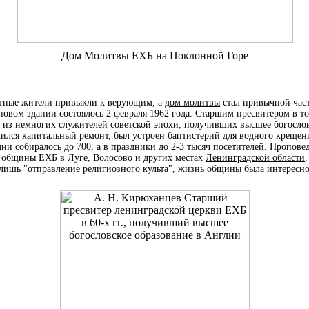
Дом Молитвы ЕХБ на Поклонной Горе
стные жители привыкли к верующим, а
дом молитвы
стал привычной час
новом здании состоялось 2 февраля 1962 года. Старшим пресвитером в т
 из немногих служителей советской эпохи, получивших высшее богослов
ился капитальный ремонт, был устроен баптистерий для водного крещен
дни собиралось до 700, а в праздники до 2-3 тысяч посетителей. Пропов
 общины ЕХБ в Луге, Волосово и других местах
Ленинградской области
лишь "отправление религиозного культа", жизнь общины была интересн