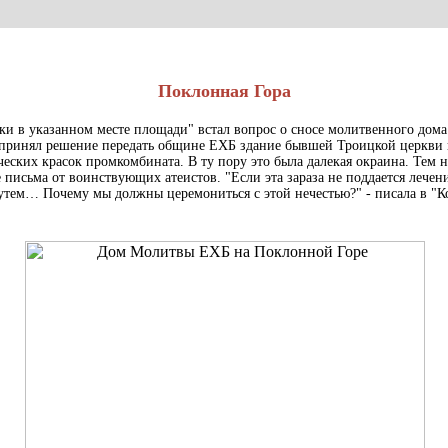
Поклонная Гора
ки в указанном месте площади" встал вопрос о сносе молитвенного дома 
 принял решение передать общине ЕХБ здание бывшей Троицкой церкви 
еских красок промкомбината. В ту пору это была далекая окраина. Тем н
письма от воинствующих атеистов. "Если эта зараза не поддается лечени
утем… Почему мы должны церемониться с этой нечестью?" - писала в "