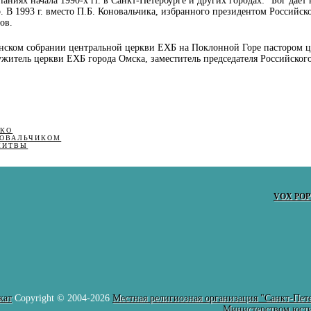
паниях начала
1990-х гг.
в Санкт-Петербурге и других городах: "Бог дает
р. В
1993 г.
вместо
П.Б. Коновальчика
, избранного президентом Российск
ов
.
ленском собрании центральной церкви ЕХБ на Поклонной Горе пастором 
житель церкви ЕХБ города Омска, заместитель председателя Российског
ПКО
НОВАЛЬЧИКОМ
ЛИТВЫ
VOX POP
жат
Copyright © 2004-2026
Местная религиозная организация "Санкт-Пете
Министерством юсти