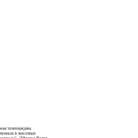
ая телепередача
твовала в массовых