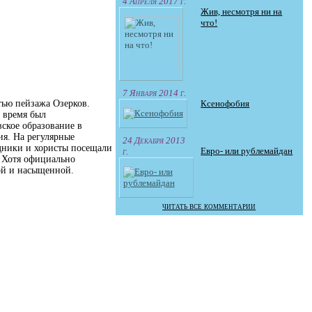
4 Апреля 2017 г.
Жив, несмотря ни на
что!
7 Января 2014 г.
Ксенофобия
тью пейзажа Озерков.
о время был
ское образование в
ия. На регулярные
24 Декабря 2013
едники и хористы посещали
Евро- или рублемайдан
г.
. Хотя официально
ой и насыщенной.
читать все комментарии