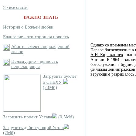
>> все статьи
ВАЖНО ЗНАТЬ
История о Божьей любви
Евангелие - это хорошая новость
Однако со временем ме
Аборт - смерть нерожденной
Первое богослужение в 
жизни
А.Н. Кирюханцев
- один
Англии. К
1964 г.
законч
Целомудрие - ценность
богослужения в будние 
непреходящая
филиалы ленинградской
верующим разрешалось 
Загрузить буклет
о СПбХУ
(23Мб)
Загрузить проект Устава
(0,5Мб)
Загрузить действующий Устав
(2Мб)