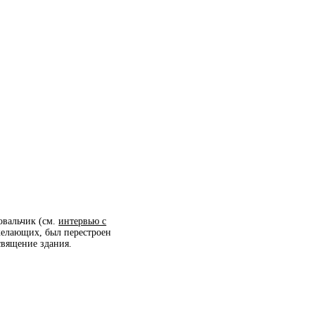
овальчик
(см.
интервью с
желающих, был перестроен
священие здания.