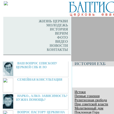
ЖИЗНЬ ЦЕРКВИ
МОЛОДЕЖЬ
ИСТОРИЯ
ВЕРИМ
ФОТО
ВИДЕО
НОВОСТИ
КОНТАКТЫ
ИСТОРИЯ ЕХБ
ВАШ ВОПРОС ЕПИСКОПУ
ЦЕРКВЕЙ СПБ И ЛО
СЕМЕЙНАЯ КОНСУЛЬТАЦИЯ
Истоки
Первые гонения
НАРКО-, АЛКО- ЗАВИСИМОСТЬ?
НУЖНА ПОМОЩЬ?
Религиозная свобода
При советской власти
Молитвенный дом
Поклонная Гора
ВОПРОС ПАСТОРУ ЦЕРКВИ НА