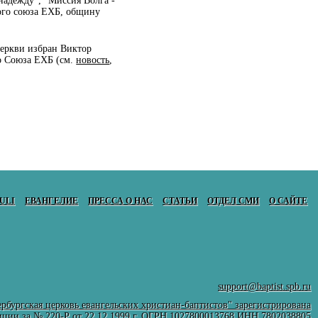
 надежду", "Миссия Волга -
ого союза ЕХБ, общину
церкви избран Виктор
о Союза ЕХБ (см.
новость
,
ULI
ЕВАНГЕЛИЕ
ПРЕССА О НАС
СТАТЬИ
ОТДЕЛ СМИ
О САЙТЕ
support@baptist.spb.ru
рбургская церковь евангельских христиан-баптистов" зарегистрирована
ции за № 220-Р от 22.12.1999 г. ОГРН 1027800013768 ИНН 7802038805