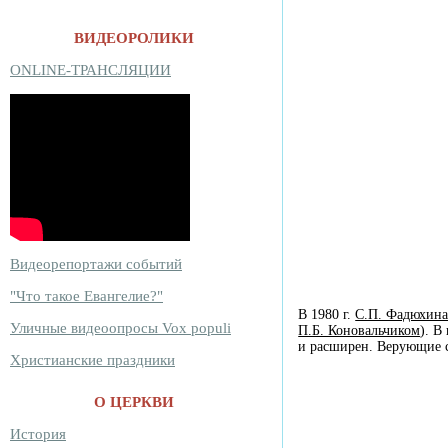
ВИДЕОРОЛИКИ
ONLINE-ТРАНСЛЯЦИИ
Видеорепортажи событий
"Что такое Евангелие?"
В
1980 г.
С.П. Фадюхин
Уличные видеоопросы Vox populi
П.Б. Коновальчиком
). В
и расширен. Верующие с
Христианские праздники
О ЦЕРКВИ
История