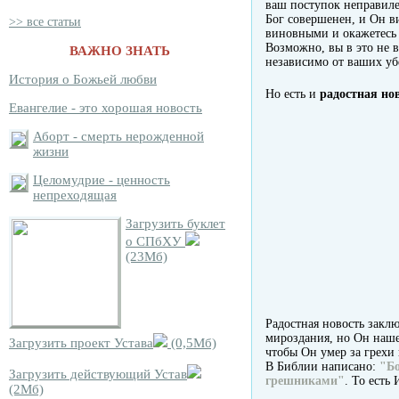
ваш поступок неправиле
Бог совершенен, и Он в
>> все статьи
виновными и окажетесь 
Возможно, вы в это не в
ВАЖНО ЗНАТЬ
независимо от ваших у
История о Божьей любви
Но есть и
радостная но
Евангелие - это хорошая новость
Аборт - смерть нерожденной
жизни
Целомудрие - ценность
непреходящая
Загрузить буклет
о СПбХУ
(23Мб)
Радостная новость заклю
мироздания, но Он наше
Загрузить проект Устава
(0,5Мб)
чтобы Он умер за грехи 
В Библии написано:
"Бо
Загрузить действующий Устав
грешниками"
. То есть
(2Мб)