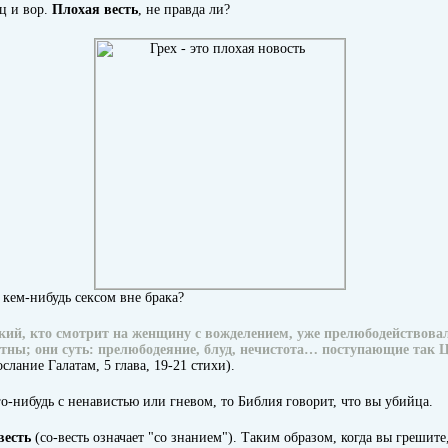
ец и вор.
Плохая весть
, не правда ли?
 кем-нибудь сексом вне брака?
кий, кто смотрит на женщину с вожделением, уже прелюбодействовал
стны; они суть: прелюбодеяние, блуд, нечистота… поступающие так 
слание Галатам, 5 глава, 19-21 стихи).
о-нибудь с ненавистью или гневом, то Библия говорит, что вы убийца.
весть
(со-весть означает "со знанием"). Таким образом, когда вы грешите, 