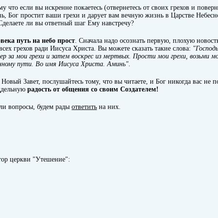
му что если вы искренне покаетесь (отвернетесь от своих грехов и поверн
ь, Бог простит ваши грехи и дарует вам вечную жизнь в Царстве Небесн
 Сделаете ли вы ответный шаг Ему навстречу?
века путь на небо прост
. Сначала надо осознать первую, плохую новость
сех грехов ради Иисуса Христа. Вы можете сказать такие слова:
"Господь
ер за мои грехи и затем воскрес из мертвых. Прости мои грехи, возьми м
нному пути. Во имя Иисуса Христа. Аминь"
.
, Новый Завет, послушайтесь тому, что вы читаете, и Бог никогда вас не 
ддельную
радость от общения со своим Создателем!
ли вопросы, будем рады
ответить
на них.
тор церкви "Утешение":