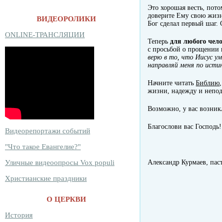
Это хорошая весть, пото
доверите Ему свою жизн
ВИДЕОРОЛИКИ
Бог сделал первый шаг.
ONLINE-ТРАНСЛЯЦИИ
Теперь
для любого чело
с просьбой о прощении в
верю в то, что Иисус ум
направляй меня по исти
Начните читать
Библию
жизни, надежду и непо
Возможно, у вас возник
Благослови вас Господь!
Видеорепортажи событий
"Что такое Евангелие?"
Александр Курмаев, пас
Уличные видеоопросы Vox populi
Христианские праздники
О ЦЕРКВИ
История