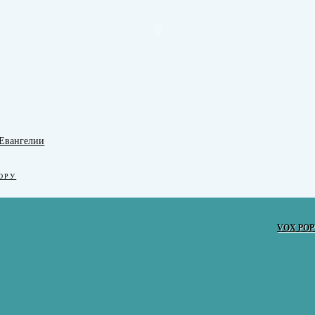
 Евангелии
ОРУ
VOX POP