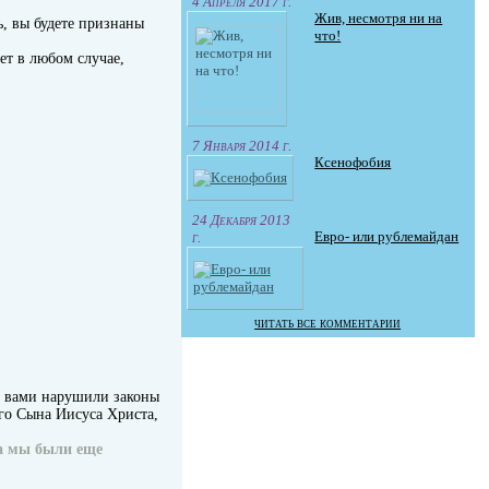
4 Апреля 2017 г.
Жив, несмотря ни на
ь, вы будете признаны
что!
дет в любом случае,
7 Января 2014 г.
Ксенофобия
24 Декабря 2013
Евро- или рублемайдан
г.
читать все комментарии
с вами нарушили законы
го Сына Иисуса Христа,
да мы были еще