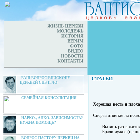
ЖИЗНЬ ЦЕРКВИ
МОЛОДЕЖЬ
ИСТОРИЯ
ВЕРИМ
ФОТО
ВИДЕО
НОВОСТИ
КОНТАКТЫ
ВАШ ВОПРОС ЕПИСКОПУ
СТАТЬИ
ЦЕРКВЕЙ СПБ И ЛО
СЕМЕЙНАЯ КОНСУЛЬТАЦИЯ
Хорошая весть и плоха
Сперва ответьте на неск
НАРКО-, АЛКО- ЗАВИСИМОСТЬ?
НУЖНА ПОМОЩЬ?
Вы хоть раз в жизн
Брали чужое (ценно
ВОПРОС ПАСТОРУ ЦЕРКВИ НА