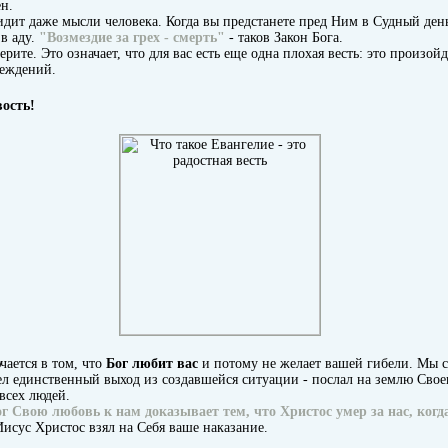
н.
идит даже мысли человека. Когда вы предстанете пред Ним в Судный ден
в аду.
"Возмездие за грех - смерть"
- таков Закон Бога.
ерите. Это означает, что для вас есть еще одна плохая весть: это произой
беждений.
вость!
чается в том, что
Бог любит вас
и потому не желает вашей гибели. Мы 
л единственный выход из создавшейся ситуации - послал на землю Свое
всех людей.
г Свою любовь к нам доказывает тем, что Христос умер за нас, ког
 Иисус Христос взял на Себя ваше наказание.