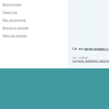
Вероучение
Таинства
Мы празднуем
Факты и мнения
Миссия церкви
См. все
видео-ролики о
см. также:
ЗАДАТЬ ВОПРОС ПАСТ