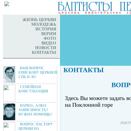
ЖИЗНЬ ЦЕРКВИ
МОЛОДЕЖЬ
ИСТОРИЯ
ВЕРИМ
ФОТО
ВИДЕО
НОВОСТИ
КОНТАКТЫ
ВАШ ВОПРОС
КОНТАКТЫ
ЕПИСКОПУ ЦЕРКВЕЙ
СПБ И ЛО
ВОПР
СЕМЕЙНАЯ
КОНСУЛЬТАЦИЯ
Здесь Вы можете задать 
на Поклонной горе
НАРКО-, АЛКО-
ЗАВИСИМОСТЬ?
НУЖНА ПОМОЩЬ?
паст
ВОПРОС ПАСТОРУ
ЦЕРКВИ НА