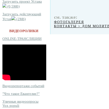
Загрузить проект Устава
(0,5Мб)
Загрузить действующий
см. также:
Устав
(2Мб)
ФОТОГАЛЕРЕЯ
КОНТАКТЫ > ДОМ МОЛИТ
ВИДЕОРОЛИКИ
ONLINE-ТРАНСЛЯЦИИ
Видеорепортажи событий
"Что такое Евангелие?"
Уличные видеоопросы
Vox populi