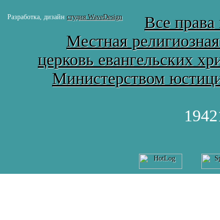
Разработка, дизайн
студия WaveDesign
Все права
Местная религиозная
церковь евангельских хр
Министерством юстиции
1942